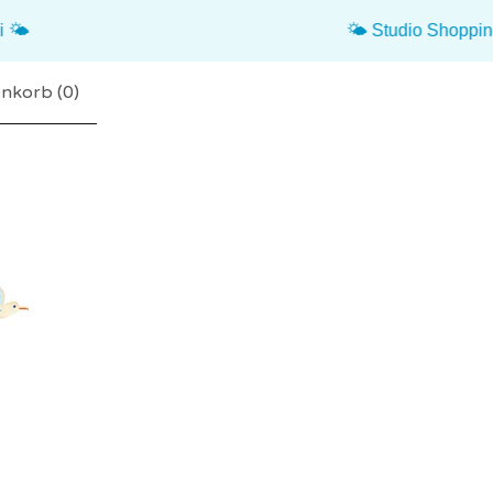
🌤️ Studio Shopping Sommerpau
nkorb (
0
)