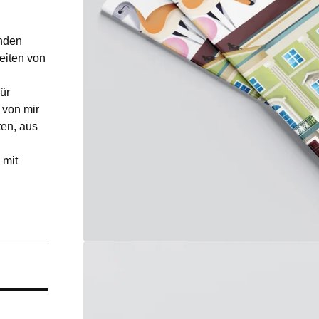
nden
eiten von
ür
 von mir
ten, aus
 mit